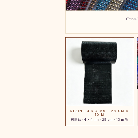
Crystal
RESIN · 4 × 4 MM · 28 CM ×
10 M
树脂钻 · 4 × 4 mm · 28 cm × 10 m 卷