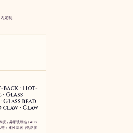
围内定制。
t-back · Hot-
c · Glass
 · Glass bead
d claw · Claw
陶瓷 / 异形玻璃钻 / ABS
/ 爪链 + 柔性基底（热熔胶