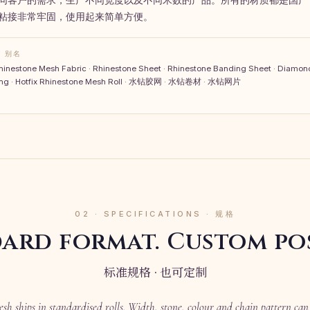
粘接非常牢固，使用起来简单方便。
· 别名
hinestone Mesh Fabric · Rhinestone Sheet · Rhinestone Banding Sheet · Diamond
ming · Hotfix Rhinestone Mesh Roll · 水钻胶网 · 水钻卷材 · 水钻网片
02 · SPECIFICATIONS · 规格
ard format. Custom pos
标准规格 · 也可定制
esh ships in standardised rolls. Width, stone, colour and chain pattern can