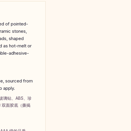
d of pointed-
eramic stones,
eads, shaped
d as hot-melt or
xible-adhesive-
ade, sourced from
o apply.
璃钻、ABS、珍
3 双面胶底（撕揭
AA 级的品质。