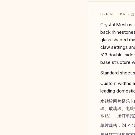
DEFINITION · 
Crystal Mesh is
back rhinestones
glass shaped rhi
claw settings an
513 double-sided
base structure 
Standard sheet s
Custom widths an
leading domestic
水钻胶网片是乐卡
珠、玻璃珠、电镀
即贴），按订单指
单片规格：24 × 
另外还可以根据不