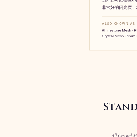
非常好的闪光度，
ALSO KNOWN AS 
Rhinestone Mesh · R
Crystal Mesh Trim
Stand
All Crystal M