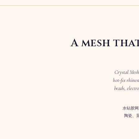
A mesh tha
Crystal Mesh 
hot-fix rhines
beads, electr
水钻胶网
陶瓷、