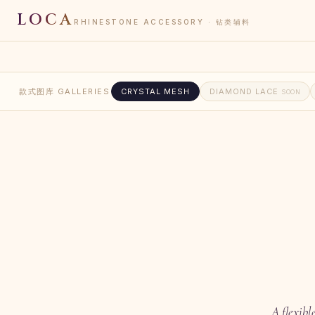
LOCA
RHINESTONE ACCESSORY · 钻类辅料
款式图库 GALLERIES
CRYSTAL MESH
DIAMOND LACE
SOON
A flexibl