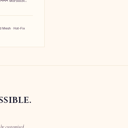
 Mesh · Hot-Fix
sible.
 be customised