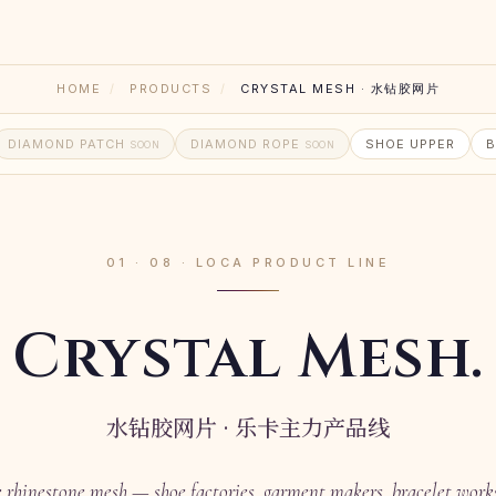
HOME
/
PRODUCTS
/
CRYSTAL MESH · 水钻胶网片
DIAMOND PATCH
DIAMOND ROPE
SHOE UPPER
B
SOON
SOON
01 · 08 · LOCA PRODUCT LINE
Crystal Mesh.
水钻胶网片 · 乐卡主力产品线
e rhinestone mesh — shoe factories, garment makers, bracelet wor