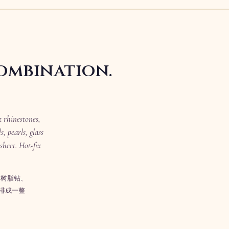
ombination.
k rhinestones,
, pearls, glass
sheet. Hot-fix
、树脂钻、
排成一整